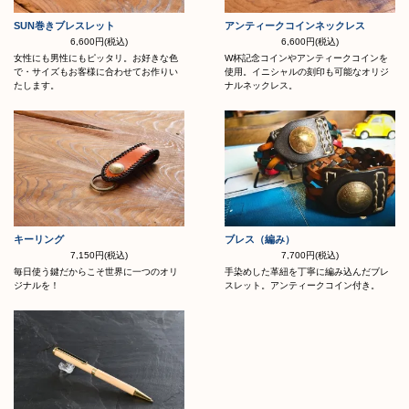
SUN巻きブレスレット
アンティークコインネックレス
6,600円(税込)
6,600円(税込)
女性にも男性にもピッタリ。お好きな色
W杯記念コインやアンティークコインを
で・サイズもお客様に合わせてお作りい
使用。イニシャルの刻印も可能なオリジ
たします。
ナルネックレス。
キーリング
ブレス（編み）
7,150円(税込)
7,700円(税込)
毎日使う鍵だからこそ世界に一つのオリ
手染めした革紐を丁寧に編み込んだブレ
ジナルを！
スレット。アンティークコイン付き。