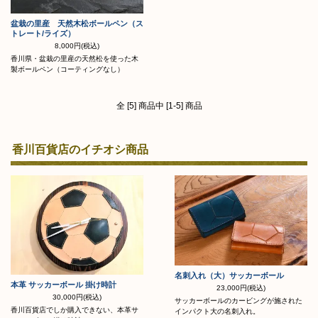
盆栽の里産 天然木松ボールペン（ス
トレート/ライズ）
8,000円(税込)
香川県・盆栽の里産の天然松を使った木
製ボールペン（コーティングなし）
全 [5] 商品中 [1-5] 商品
香川百貨店のイチオシ商品
名刺入れ（大）サッカーボール
本革 サッカーボール 掛け時計
23,000円(税込)
30,000円(税込)
サッカーボールのカービングが施された
香川百貨店でしか購入できない、本革サ
インパクト大の名刺入れ。