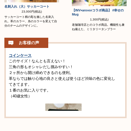
名刺入れ（大）サッカーコート
【INV×arovorコラボ商品】 #幸せの
23,000円(税込)
Mug
サッカーコート柄の彫を施した名刺入
1,300円(税込)
れ。革のカラー、糸のカラーを変えて自
老舗珈琲店とのコラボ商品。機能性も兼
分のチームのデザインに。
ね備えた、ミリタリータンブラー
お客様の声
コインケース
このサイズ！なんとも言えない！
三角の形もオシャレだし掴みやすい！
２ヶ所から開け締めできるのも便利。
革ならでは触り心地の良さと使えば使うほど渋味の色に変化し
てきてます。
１番のお気に入りです。
（40歳女性）