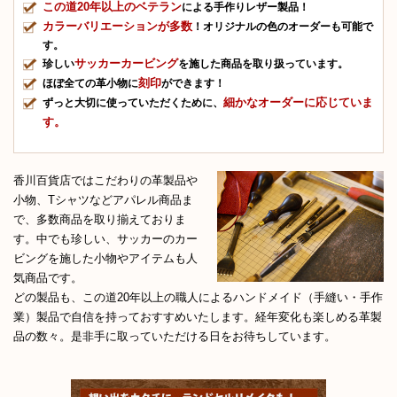
この道20年以上のベテラン
による手作りレザー製品！
カラーバリエーションが多数
！オリジナルの色のオーダーも可能で
す。
サッカーカービング
珍しい
を施した商品を取り扱っています。
刻印
ほぼ全ての革小物に
ができます！
細かなオーダーに応じていま
ずっと大切に使っていただくために、
す。
香川百貨店ではこだわりの革製品や
小物、Tシャツなどアパレル商品ま
で、多数商品を取り揃えておりま
す。中でも珍しい、サッカーのカー
ビングを施した小物やアイテムも人
気商品です。
どの製品も、この道20年以上の職人によるハンドメイド（手縫い・手作
業）製品で自信を持っておすすめいたします。経年変化も楽しめる革製
品の数々。是非手に取っていただける日をお待ちしています。