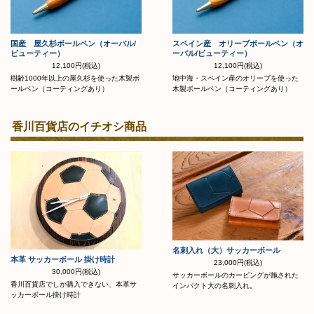
国産 屋久杉ボールペン（オーバル/
スペイン産 オリーブボールペン（オ
ビューティー）
ーバル/ビューティー）
12,100円(税込)
12,100円(税込)
樹齢1000年以上の屋久杉を使った木製ボ
地中海・スペイン産のオリーブを使った
ールペン（コーティングあり）
木製ボールペン（コーティングあり）
香川百貨店のイチオシ商品
名刺入れ（大）サッカーボール
本革 サッカーボール 掛け時計
23,000円(税込)
30,000円(税込)
サッカーボールのカービングが施された
香川百貨店でしか購入できない、本革サ
インパクト大の名刺入れ。
ッカーボール掛け時計