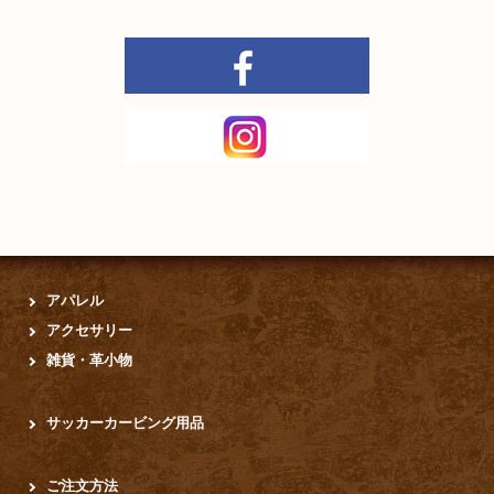
手帳カバー（A5 リングタイプ）
仕事で使っているので大きいサイズで作ってもらいました。
作りもシッカリしているので、手に持ったままでも綺麗に書け
ます。
色や縁の編み込みも気に入っています。
革なのでこれからの色の変化なども楽しみにしています。
（30代男性）
アパレル
アクセサリー
雑貨・革小物
サッカーカービング用品
手帳
・
名刺入れ
・
ナンバーフォルダー
名刺入れは、サイズ感、革の質、デザイン共にかなりお気に入
ご注文方法